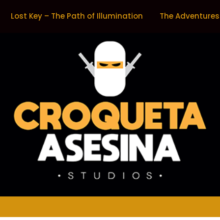
Lost Key – The Path of Illumination
The Adventures