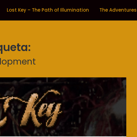
Lost Key – The Path of Illumination
The Adventures
queta:
lopment